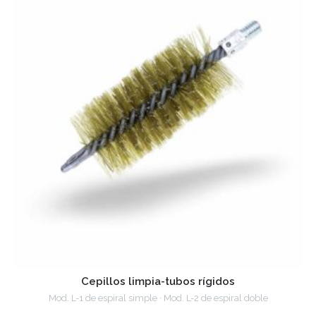
Cepillos limpia-tubos rígidos
Mod. L-1 de espiral simple · Mod. L-2 de espiral doble