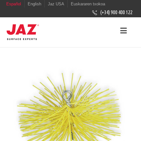
Español
English
Jaz USA
Euskararen txokoa
(+34) 900 400 122