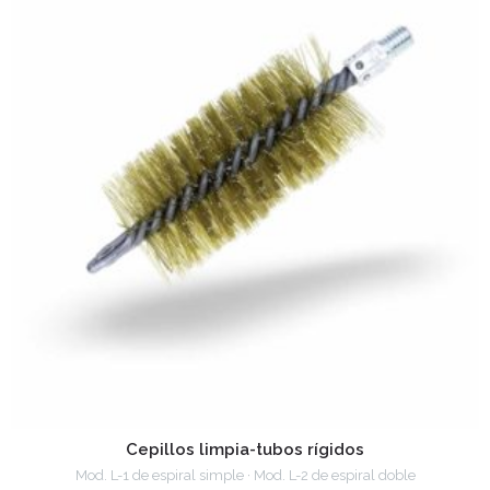
Cepillos limpia-tubos rígidos
Mod. L-1 de espiral simple · Mod. L-2 de espiral doble