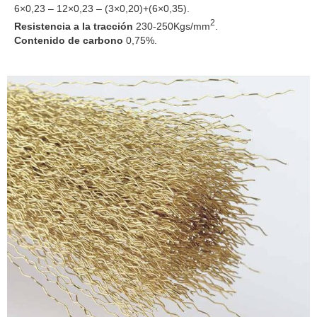
6×0,23 – 12×0,23 – (3×0,20)+(6×0,35).
2
Resistencia a la tracción
230-250Kgs/mm
.
Contenido de carbono
0,75%.