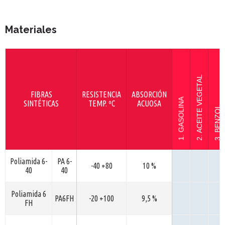
Materiales
2. ACEITE VEGETAL
FIBRAS
RESISTENCIA
ABSORCIÓN
1. GASOLINA
SINTÉTICAS
TEMP. ºC
ACUOSA
3. BENZOL
Poliamida 6-
PA 6-
-40 +80
10 %
40
40
Poliamida 6
PA6FH
-20 +100
9,5 %
FH