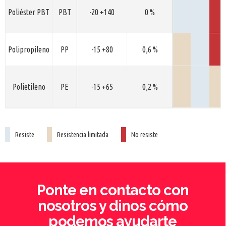
Poliéster PBT
PBT
-20 +140
0 %
Polipropileno
PP
-15 +80
0,6 %
Polietileno
PE
-15 +65
0,2 %
Resiste
Resistencia limitada
No resiste
Ponte en contacto con
nosotros y dinos cómo
podemos ayudarte