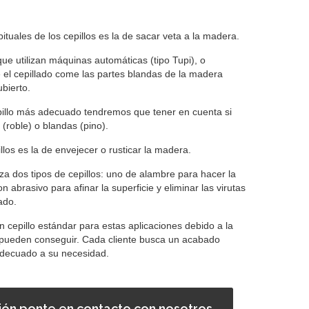
tuales de los cepillos es la de sacar veta a la madera.
ue utilizan máquinas automáticas (tipo Tupi), o
el cepillado come las partes blandas de la madera
bierto.
epillo más adecuado tendremos que tener en cuenta si
roble) o blandas (pino).
illos es la de envejecer o rusticar la madera.
iza dos tipos de cepillos: uno de alambre para hacer la
n abrasivo para afinar la superficie y eliminar las virutas
ado.
n cepillo estándar para estas aplicaciones debido a la
pueden conseguir. Cada cliente busca un acabado
 adecuado a su necesidad.
ión ponte en contacto con nosotros