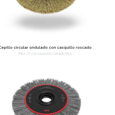
Cepillo circular ondulado con casquillo roscado
Mod. CT con casquillo roscado M14