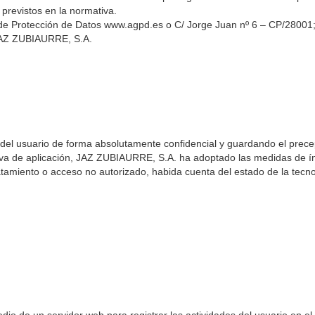
 previstos en la normativa.
de Protección de Datos www.agpd.es o C/ Jorge Juan nº 6 – CP/28001;
 JAZ ZUBIAURRE, S.A.
el usuario de forma absolutamente confidencial y guardando el prece
a de aplicación, JAZ ZUBIAURRE, S.A. ha adoptado las medidas de índ
atamiento o acceso no autorizado, habida cuenta del estado de la tecno
o de un servidor web para registrar las actividades del usuario en el 