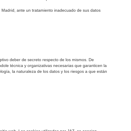
 Madrid, ante un tratamiento inadecuado de sus datos
ptivo deber de secreto respecto de los mismos. De
ole técnica y organizativas necesarias que garanticen la
logía, la naturaleza de los datos y los riesgos a que están
sitio web. Las cookies utilizadas por JAZ, se asocian