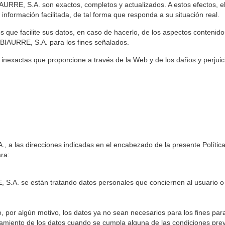
IAURRE, S.A. son exactos, completos y actualizados. A estos efectos, e
formación facilitada, de tal forma que responda a su situación real.
os que facilite sus datos, en caso de hacerlo, de los aspectos conten
ZUBIAURRE, S.A. para los fines señalados.
 inexactas que proporcione a través de la Web y de los daños y perjuici
, a las direcciones indicadas en el encabezado de la presente Políti
ra:
S.A. se están tratando datos personales que conciernen al usuario o
o, por algún motivo, los datos ya no sean necesarios para los fines par
amiento de los datos cuando se cumpla alguna de las condiciones previ