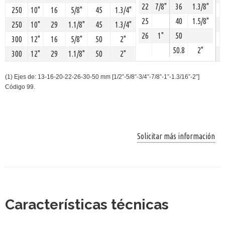
22
7/8"
36
1.3/8"
250
10"
16
5/8"
45
1.3/4"
25
40
1.5/8"
250
10"
29
1.1/8"
45
1.3/4"
26
1"
50
300
12"
16
5/8"
50
2"
50.8
2"
300
12"
29
1.1/8"
50
2"
(1) Ejes de: 13-16-20-22-26-30-50 mm [1/2”-5/8”-3/4”-7/8”-1”-1.3/16”-2”]
Código 99.
Solicitar más información
Características técnicas