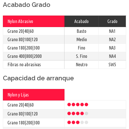
Acabado Grado
Nylon Abrasivo
Acabado
Grado
Grano 20|40|60
Basto
NA1
Grano 80|100|120
Medio
NA2
Grano 180|200|300
Fino
NA3
Grano 400|800|2000
S. Fino
NA4
Fibras no abrasivas
Neutro
SW5
Capacidad de arranque
Nylon y Lijas
Grano 20|40|60
Grano
80|100|120
Grano 180|200|300