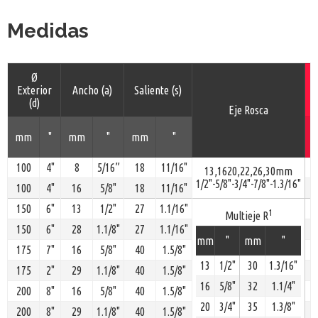
Medidas
Ø
Exterior
Ancho (a)
Saliente (s)
(d)
Eje Rosca
mm
"
mm
"
mm
"
(
100
4"
8
5/16”
18
11/16"
13,1620,22,26,30mm
1/2"-5/8"-3/4"-7/8"-1.3/16"
100
4"
16
5/8"
18
11/16"
150
6"
13
1/2"
27
1.1/16"
1
Multieje R
150
6"
28
1.1/8"
27
1.1/16"
mm
"
mm
"
175
7"
16
5/8"
40
1.5/8"
13
1/2"
30
1.3/16"
175
2"
29
1.1/8"
40
1.5/8"
16
5/8"
32
1.1/4"
200
8"
16
5/8"
40
1.5/8"
20
3/4"
35
1.3/8"
200
8"
29
1.1/8"
40
1.5/8"