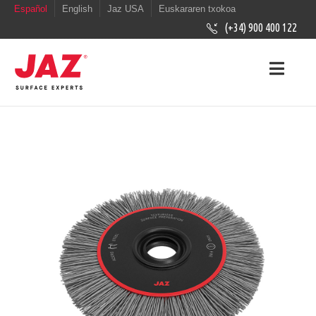
Español
English
Jaz USA
Euskararen txokoa
(+34) 900 400 122