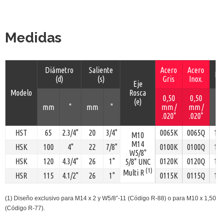
Medidas
Diámetro
Saliente
Acero
Acero
R.
(d)
(s)
Gris
Inox.
Eje
Modelo
Rosca
0,50
0,50
(e)
mm
"
mm
"
mm /
mm /
M
.020"
.020"
HST
65
2.3/4"
20
3/4"
0065K
0065Q
15
M10
M14
HSK
100
4"
22
7/8"
0100K
0100Q
15
W5/8"
HSK
120
4.3/4"
26
1"
0120K
0120Q
15
5/8" UNC
(1)
Multi R
HSR
115
4.1/2"
26
1"
0115K
0115Q
13
(1) Diseño exclusivo para M14 x 2 y W5/8”-11 (Código R-88) o para M10 x 1,50
(Código R-77).