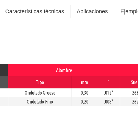
Características técnicas
Aplicaciones
Ejempl
Alambre
Tipo
mm
"
Sue
Ondulado Grueso
0,30
.012"
26
Ondulado Fino
0,20
.008"
26