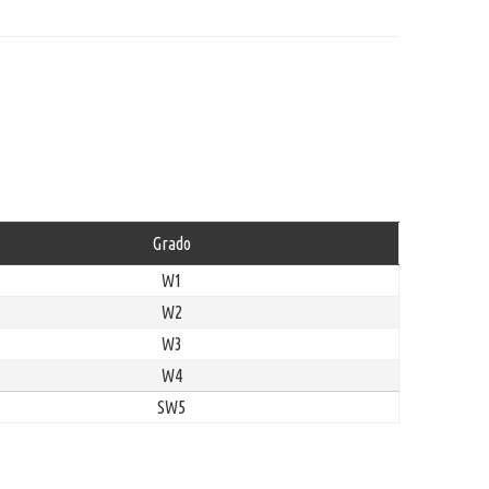
Grado
W1
W2
W3
W4
SW5