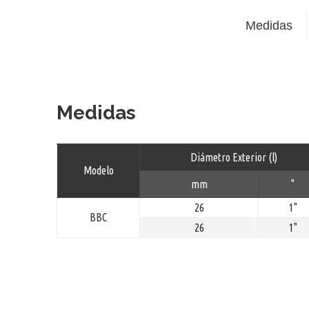
Medidas
Medidas
Diámetro Exterior (l)
Modelo
mm
"
26
1"
BBC
26
1"