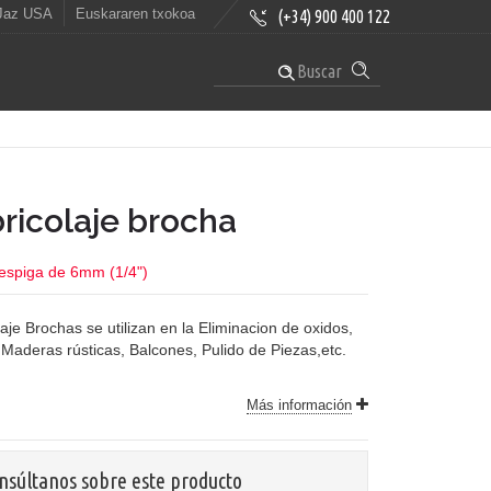
Jaz USA
Euskararen txokoa
(+34) 900 400 122
Buscar
bricolaje brocha
espiga de 6mm (1/4")
laje Brochas se utilizan en la Eliminacion de oxidos,
Maderas rústicas, Balcones, Pulido de Piezas,etc.
Más información
nsúltanos sobre este producto